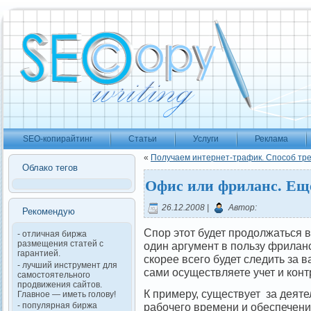
SEO-копирайтинг
Статьи
Услуги
Реклама
«
Получаем интернет-трафик. Способ тр
Облако тегов
Офис или фриланс. Еще
26.12.2008 |
Автор:
Рекомендую
Спор этот будет продолжаться 
- отличная биржа
размещения статей с
один аргумент в пользу фриланс
гарантией.
скорее всего будет следить за в
- лучший инструмент для
сами осуществляете учет и кон
самостоятельного
продвижения сайтов.
К примеру, существует за деяте
Главное — иметь голову!
рабочего времени и обеспечен
- популярная биржа