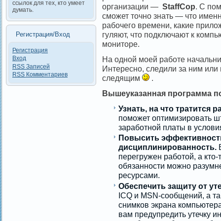
ссылок для тех, кто умеет
организации —
StaffCop
. С по
думать.
сможет точно знать — что именн
рабочего времени, какие прило
гуляют, что подключают к компь
Регистрация/Вход
мониторе.
Регистрация
На одной моей работе начальни
Вход
RSS
Записей
Интересно, следили за ним или 
RSS
Комментариев
следящим
.
Вышеуказанная программа по
Узнать, на что тратится 
поможет оптимизировать ш
заработной платы в условия
Повысить эффективность
дисциплинированность.
В
перегружен работой, а кто
обязанности можно разумн
ресурсами.
Обеспечить защиту от ут
ICQ и MSN-сообщений, а т
снимков экрана компьютера
вам предупредить утечку и