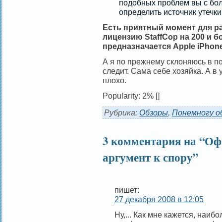
подобных проблем вы с бо
определить источник утечки
Есть приятный момент для ра
лицензию StaffCop на 200 и б
предназначается Apple iPhone
А я по прежнему склоняюсь в п
следит. Сама себе хозяйка. А в 
плохо.
Popularity: 2%
[]
Рубрика:
Обзоры
,
Понемногу о
3 комментария на “Оф
аргумент к спору”
пишет:
27 декабря 2008 в 12:05
Ну,... Как мне кажется, наи