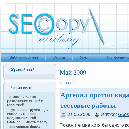
SEO-копирайтинг
Статьи
Услуги
Портфолио к
Обращайтесь!
Май 2009
« Раньше
Рекомендую
Арсенал против кид
- отличная биржа
размещения статей с
тестовые работы.
гарантией.
- лучший инструмент для
31.05.2009 |
Автор:
Gues
самостоятельного
продвижения сайтов.
Главное — иметь голову!
Покажите мне хотя бы одного к
- популярная биржа