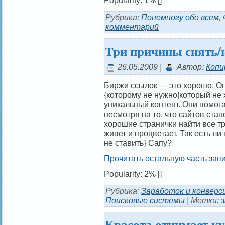
Popularity: 1%
[]
Рубрика:
Понемногу обо всем
,
комментарий
Три причины снять/н
26.05.2009 |
Автор:
Копи
Биржи ссылок — это хорошо. Он
{которому не нужно|который не 
уникальный контент. Они помог
несмотря на то, что сайтов ста
хорошие странички найти все тр
живет и процветает. Так есть л
не ставить} Сапу?
Прочитать остальную часть запи
Popularity: 2%
[]
Рубрика:
Заработок и конверс
Поисковые системы
| Метки:
Красота отнимает к