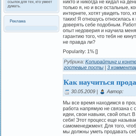
никто и никогда не кидал на ден
ссылок для тех, кто умеет
думать.
только я, но и все остальные, к
интернете, хотят увидеть того, к
таких! Я отношусь относилась к
Реклама
доверять себе подобным. Рабо
опыт недоверия и научила меня 
гарантию того, что тебя не кинут
не правда ли?
Popularity: 1%
[]
Рубрика:
Kопирайтинг и конт
гостевые посты
|
3 коммента
Как научиться прода
30.05.2009 |
Автор:
Мы все время находимся в про
работа напрямую не связана с 
идеи, свои навыки, свой опыт. 
себя! Этот процесс еще назыв
самоменеджмент. Для того, чтоб
мы должны уметь продавать себ