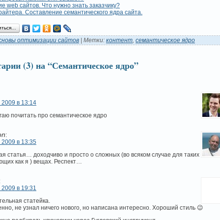
е web сайтов. Что нужно знать заказчику?
райтера. Составление семантического ядра сайта.
иться…
сновы оптимизации сайтов
| Метки:
контент
,
семантическое ядро
арии (3) на “Семантическое ядро”
 2009 в 13:14
аю почитать про семантическое ядро
on
:
 2009 в 13:35
я статья… доходчиво и просто о сложных (во всяком случае для таких
щих как я ) вещах. Респект…
:
 2009 в 19:31
ельная статейка.
нно, не узнал ничего нового, но написана интересно. Хороший стиль 😉