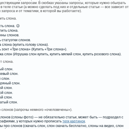
ществующим запросам. В скобках указаны запросы, которые нужно обыграть
 в теле статьи (а можно сделать под них и отдельные статьи — все зависит от
 запроса и от тематики, в которой вы работаете).
ить слона.
ть слона. 😉
пить слона.
ины слонов.
 статуэтки слонов.
 слона (купить голову слона).
 зонт «Три слона» (Купить «Три слона»).
а слон (Игрушка слон купить, купить мягкий слон, купить розового слона).
т слона.
ый слон.
евый слон.
 слон.
ряный слон.
ой слон.
ой слон.
й слон.
атый слон.
о слонов (запрочы немного «очеловечены»).
слонов (слоны фото) — не обязательно статьи, может быть — подраздел с
рафиями, у которых нужно прописать
теги картинок
.
ы про слонов (скачать слон, слон скачать бесплатно, слоны на видео, слон