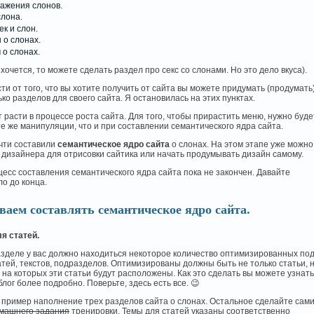
ажения слонов.
слона.
к и слон.
 о слонах.
 о слонах.
 хочется, то можете сделать раздел про секс со слонами. Но это дело вкуса).
ти от того, что вы хотите получить от сайта вы можете придумать (продумать
ко разделов для своего сайта. Я остановилась на этих пунктах.
расти в процессе роста сайта. Для того, чтобы прирастить меню, нужно буде
е же манипуляции, что и при составлении семантического ядра сайта.
очти составили
семантическое ядро сайта
о слонах. На этом этапе уже можно
 дизайнера для отрисовки сайтика или начать продумывать дизайн самому.
есс составления семантического ядра сайта пока не закончен. Давайте
о до конца.
ваем составлять семантическое ядро сайта.
я статей.
азделе у вас должно находиться некоторое количество оптимизированных по
тей, текстов, подразделов. Оптимизированы должны быть не только статьи, 
 на которых эти статьи будут расположены. Как это сделать вы можете узнать
блог более подробно. Поверьте, здесь есть все. 😉
 пример наполнение трех разделов сайта о слонах. Остальное сделайте сами
машнего задания
тренировки. Темы для статей указаны соответственно