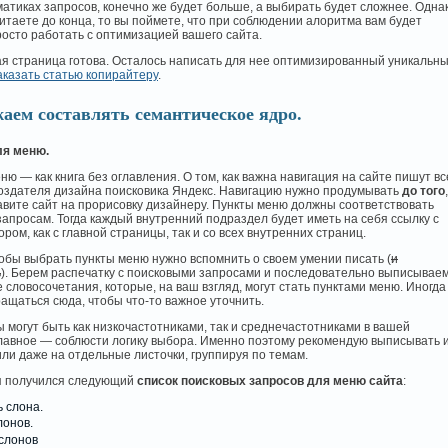
матиках запросов, конечно же будет больше, а выбирать будет сложнее. Однак
итаете до конца, то вы поймете, что при соблюдении алоритма вам будет
осто работать с оптимизацией вашего сайта.
ая страница готова. Осталось написать для нее оптимизированный уникальн
аказать статью копирайтеру
.
аем составлять семантическое ядро.
ля меню.
ню — как книга без оглавления. О том, как важна навигация на сайте пишут вс
создателя дизайна поисковика Яндекс. Навигацию нужно продумывать
до того
,
авите сайт на прорисовку дизайнеру. Пункты меню должны соответствовать
апросам. Тогда каждый внутренний подраздел будет иметь на себя ссылку с
ром, как с главной страницы, так и со всех внутренних страниц.
тобы выбрать пункты меню нужно вспомнить о своем умении писать (
и
ь
). Берем распечатку с поисковыми запросами и последовательно выписывае
 словосочетания, которые, на ваш взгляд, могут стать пунктами меню. Иногда
ащаться сюда, чтобы что-то важное уточнить.
 могут быть как низкочастотниками, так и среднечастотниками в вашей
Главное — соблюсти логику выбора. Именно поэтому рекомендую выписывать 
или даже на отдельные листочки, группируя по темам.
ня получился следующий
список поисковых запросов для меню сайта
:
ь слона.
лонов.
слонов