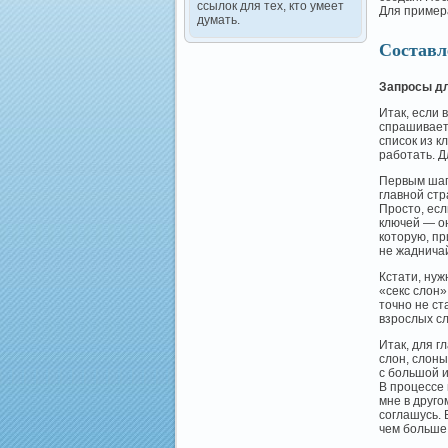
ссылок для тех, кто умеет
Для пример
думать.
Составл
Запросы дл
Итак, если 
спрашиваете
список из к
работать. Д
Первым шаг
главной стр
Просто, есл
ключей — он
которую, пр
не жадничай
Кстати, нуж
«секс слон»
точно не ст
взрослых сл
Итак, для г
слон, слоны
с большой и
В процессе 
мне в друго
соглашусь. 
чем больше 