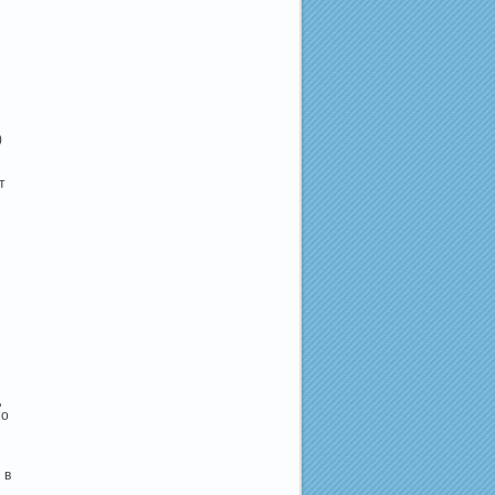
)
т
д
но
 в