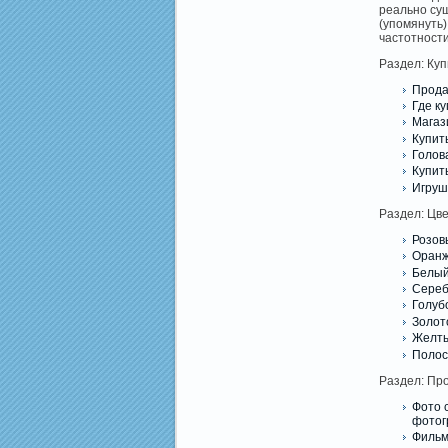
реально су
(упомянуть)
частотности
Раздел: Куп
Прода
Где ку
Магаз
Купить
Голова
Купить
Игрушк
Раздел: Цве
Розов
Оранж
Белый
Сереб
Голуб
Золот
Желты
Полос
Раздел: Пр
Фото 
фотог
Фильм