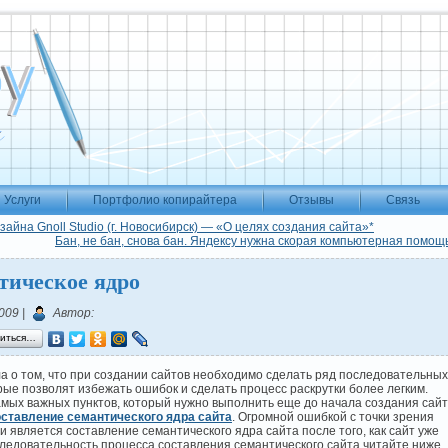
Услуги
Портфолио копирайтера
Отзывы
Связь
зайна Gnoll Studio (г. Новосибирск) — «О целях создания сайта»*
Бан, не бан, снова бан. Яндексу нужна скорая компьютерная помощь
тическое ядро
009 |
Автор:
иться…
а о том, что при создании сайтов необходимо сделать ряд последовательных
рые позволят избежать ошибок и сделать процесс раскрутки более легким.
амых важных пунктов, который нужно выполнить еще до начала создания сайт
оставление семантического ядра сайта
. Огромной ошибкой с точки зрения
 является составление семантического ядра сайта после того, как сайт уже
ледовательность процесса составления семантического сайта читайте ниже.