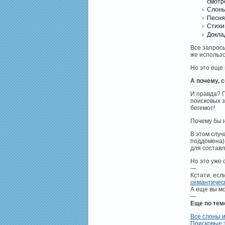
смотре
Слоны
Песня
Стихи 
Докла
Все запросы
же использ
Но это еще 
А почему, 
И правда? П
поисковых з
бегемот!
Почему бы 
В этом случ
поддомена).
для составл
Но это уже 
—
Кстати, есл
семантичес
А еще вы мо
—
Еще по тем
Все слоны и
Поисковые 