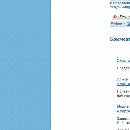
Изготовлени
Услуги копи
Подел
Рубрика:
О
Коммент
:
2 марта
Предлаг
Alex F
4 марта
Полезна
начинаю
Инком
4 марта
Занимат
Собстве