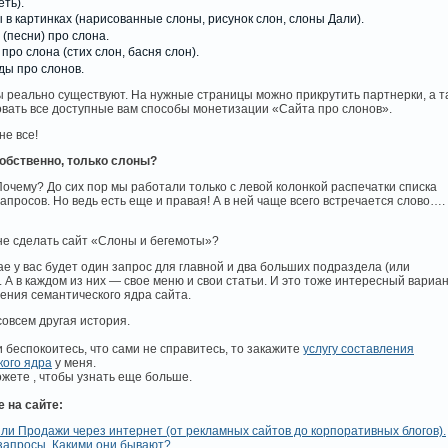
ть).
 в картинках (нарисованные слоны, рисунок слон, слоны Дали).
 (песни) про слона.
про слона (стих слон, басня слон).
ды про слонов.
 реально существуют. На нужные страницы можно прикрутить партнерки, а т
овать все доступные вам способы монетизации «Сайта про слонов».
не все!
собственно, только слоны?
очему? До сих пор мы работали только с левой колонкой распечатки списка
апросов. Но ведь есть еще и правая! А в ней чаще всего встречается слово….
не сделать сайт «Слоны и бегемоты»?
ае у вас будет один запрос для главной и два больших подраздела (или
 А в каждом из них — свое меню и свои статьи. И это тоже интересный вариа
ения семантического ядра сайта.
совсем другая история.
и беспокоитесь, что сами не справитесь, то закажите
услугу составления
кого ядра
у меня.
жете , чтобы узнать еще больше.
е на сайте:
ли Продажи через интернет (от рекламных сайтов до корпоративных блогов).
запросы. Какими они бывают?