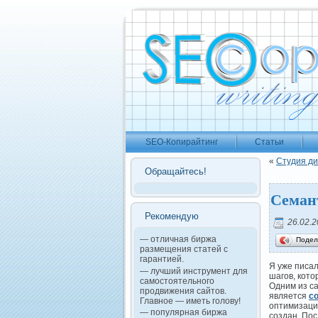
SEO-Копирайтинг
Статьи
«
Студия ди
Обращайтесь!
Семан
Рекомендую
26.02.2
— отличная биржа
Подел
размещения статей с
гарантией.
Я уже писал
— лучший инструмент для
шагов, кото
самостоятельного
Одним из с
продвижения сайтов.
является
с
Главное — иметь голову!
оптимизации
— популярная биржа
создан. Пос