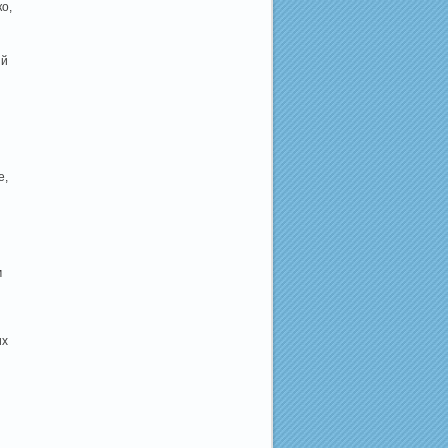
о,
ый
е,
м
их