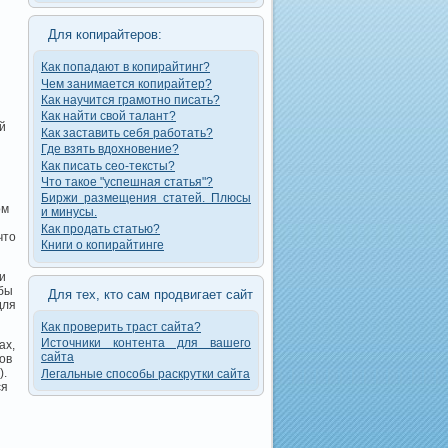
Для копирайтеров:
Как попадают в копирайтинг?
Чем занимается копирайтер?
Как научится грамотно писать?
Как найти свой талант?
й
Как заставить себя работать?
Где взять вдохновение?
Как писать сео-тексты?
Что такое "успешная статья"?
Биржи размещения статей. Плюсы
ом
и минусы.
Как продать статью?
что
Книги о копирайтинге
и
 бы
Для тех, кто сам продвигает сайт
для
Как проверить траст сайта?
Источники контента для вашего
ах,
сайта
ов
).
Легальные способы раскрутки сайта
ся