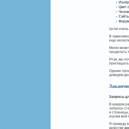
Изобр
Цвет 
Челове
Сайты
Форум
(если очень
В зависимос
еще несколь
Меню может 
проделать т
Итак, мы п
приглашать
Однако проц
доведем дел
Заканчи
Запросы дл
В каждом р
запросы ста
и страницы,
изучив мой 
Я приведу в
качестве
до