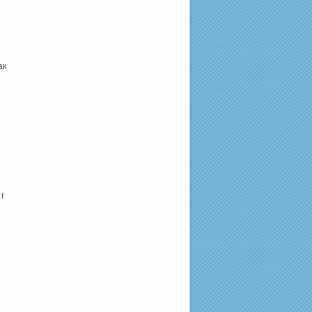
ак
нт