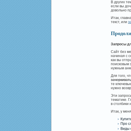
В других те
если вы доч
довольно пр
Итак, главн
текст, или
з
Продолж
Запросы д
Сайт без ме
начиная с 
как вы отпр
поисковым з
нужным анко
Для того, ч
зачеркиват
те ключевые
нужно возвр
Эти запросы
тематике. 
в столбики 
Итак, у ме
Купит
Про с
Виды 