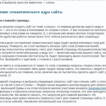
а я выбрала простое животное — слона.
ение семантического ядра сайта.
я главной страницы.
вы решили создать сайт по теме «слоны», то первым делом вы идете сюда и
 — кто и что искал в поисковике со словом «слон». У вас получается неплохо
лючевых слов (сама не ожидала :)), с которым уже можно вполне плодотворно
ля удобства работы лучше всего этот список распечатать (все страницы).
ом в деле составления семантического ядра будет выбор ключевых слов для
аницы. Поверьте, не стоит выбирать больше трёх слов (словосочетаний).
и вы попытаетесь напичкать текст для главной страницы большим количеств
 получится нечитабельным, а ведь это — визитная карточка вашего сайта, на
и хорошем стечении обстоятельств, будет приходить много посетителей. Так 
те. Выбирайте с чувством, с толком и с расстановкой.
но уметь и отказываться от каких-то слов. к примеру запросы «порно слон» ил
 или «секс со слонами» (мне даже трудно представить, что имелось с виду!) я
ала выносить на главную, если, конечно вы не пытаетесь сделать адалт-сайт 
онов. 🙂
лавной страницы я выбрала следующие запросы: сайт про слонов, сайт о слон
 (а так же Слон и Слоны — Яндекс начал выдавать разную выдачу для запрос
 маленькой буквы и на этом погорели многие участники конкурса
линкомаулия
выбора я отбросила несколько запросов, поскольку поняла, что они пригодят
м качестве. Вы можете сказать, что запросов для главной маловато. Не
Вам ведь еще нужно написать (заказать) текст для главной страницы сайта. А
в статье ключей, тем менее читабельной она получится.