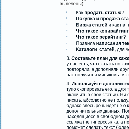
выделены):
Как
продать статью
?
Покупка и продажа ста
Биржа статей
и как на 
Что такое копирайтинг
Что такое рерайтинг
?
Правила
написания те
Каталоги статей
, для 
Составьте план для каж
у вас есть, что сказать по ка
повторяли, а дополняли друг 
вас получится миникнига из 
Используйте дополните
тупо скопировать его, а для 
включить в свои статьи). Ни
писать, абсолютно не польз
однако здесь речь идет не о
дополнительных данных. Пом
находящиеся в свободном до
ссылка (не гиперссылка, а п
поможет сделать текст боле