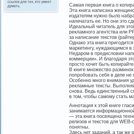
ссылок для тех, кто умеет
Самая первая книга о копира
думать.
Эта книга написана женщин
издателям нужно было набра
напечатать ее. Но они это сд
Идеальный читатель для это
рекламного агентства или P
за написание текстов (райтер
Однако эта книга пригодитс
маркетингу, нуждающимся в 
Недаром в предисловии напи
коммерции». И благодаря это
просто хочет быть копирайте
В книге множество разминок
попробовать себя в деле не 
Особенно много внимания уде
рекламные тексты. Выполняй
снова. Ведь единственный с
в том, чтобы самому стать м
Аннотация к этой книге гласи
занимается информационной 
— эта книга посвящена техно
релизов и текстов для WEB-с
понятны.
Здесь нет заданий, а так же