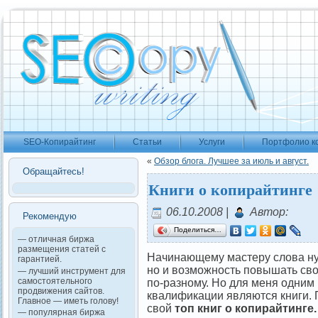
SEO-Копирайтинг
Статьи
Услуги
Портфолио к
«
Обзор блога. Лучшее за июль и август.
Обращайтесь!
Книги о копирайтинге
06.10.2008 |
Автор:
Рекомендую
Поделиться…
— отличная биржа
размещения статей с
Начинающему мастеру слова ну
гарантией.
но и возможность повышать св
— лучший инструмент для
самостоятельного
по-разному. Но для меня одним
продвижения сайтов.
квалификации являются книги. 
Главное — иметь голову!
свой
топ книг о копирайтинге.
— популярная биржа