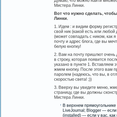
Думаю, что можно найти множе
Мистера Линки.
Вот что нужно сделать, чтобы
Линки.
1. Идем : и видим форму регист
свой ник (какой есть или любой 
(может совпадать с ником, как 
почту и адрес блога, где вы ме
белую кнопку!
2. Вам на почту пришлют очень
в строку, которая появится посл
указано в пункте 1. Вставляем э
жмем кнопку. После этого вам 
паролем (надеюсь, что вы, в от
скоростью света! ;))
3. Вверху вы увидите меню, жме
страницу, где вы должны сконст
Мистера Линки.
В верхнем прямоугольнике
LiveJournal; Blogger — если
(installed) — если у вас, ка