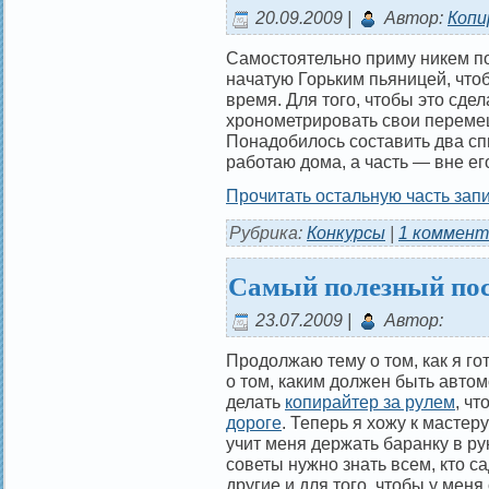
20.09.2009 |
Автор:
Копи
Самостоятельно приму никем по
начатую Горьким пьяницей, чтоб
время. Для того, чтобы это сде
хронометрировать свои перемещ
Понадобилось составить два спи
работаю дома, а часть — вне его
Прочитать остальную часть запи
Рубрика:
Конкурсы
|
1 коммент
Самый полезный пос
23.07.2009 |
Автор:
Продолжаю тему о том, как я го
о том, каким должен быть автом
делать
копирайтер за рулем
, ч
дороге
. Теперь я хожу к мастер
учит меня держать баранку в ру
советы нужно знать всем, кто са
другие и для того, чтобы у меня