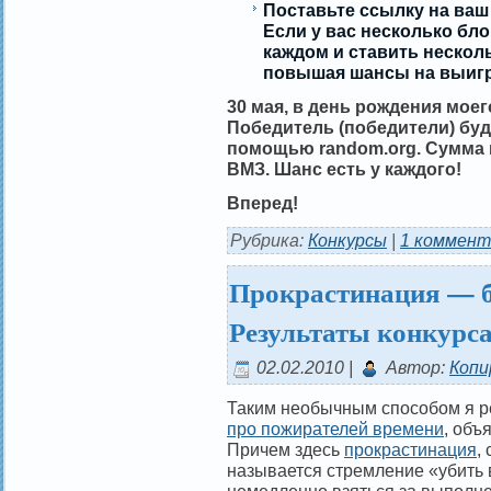
Поставьте ссылку на ваш
Если у вас несколько бл
каждом и ставить нескол
повышая шансы на выиг
30 мая, в день рождения моег
Победитель (победители) бу
помощью random.org
. Сумма
ВМЗ. Шанс есть у каждого!
Вперед!
Рубрика:
Конкурсы
|
1 коммент
Прокрастинация — б
Результаты конкурса
02.02.2010 |
Автор:
Копи
Таким необычным способом я р
про пожирателей времени
, объ
Причем здесь
прокрастинация
,
называется стремление «убить 
немедленно взяться за выполне