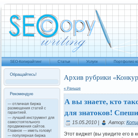
SEO-Копирайтинг
Статьи
Услуги
Портфолио к
Обращайтесь!
Архив рубрики «Конку
« Раньше
Рекомендую
А вы знаете, кто так
— отличная биржа
размещения статей с
для знатоков! Спеши
гарантией.
— лучший инструмент для
15.05.2010 |
Автор:
Копи
самостоятельного
продвижения сайтов.
Главное — иметь голову!
Этот виджет (вы увидите его в 
— популярная биржа