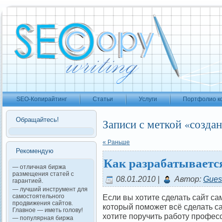
SEO-Копирайтинг
Статьи
Услуги
Портфолио к
Обращайтесь!
Записи с меткой «создан
« Раньше
Рекомендую
Как разрабатываетс
— отличная биржа
размещения статей с
08.01.2010 |
Автор:
Gues
гарантией.
— лучший инструмент для
Если вы хотите сделать сайт са
самостоятельного
продвижения сайтов.
который поможет всё сделать са
Главное — иметь голову!
хотите поручить работу професс
— популярная биржа