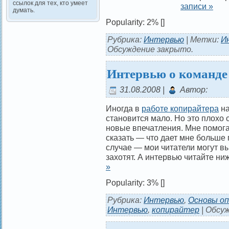
ссылок для тех, кто умеет
записи »
думать.
Popularity: 2%
[]
Рубрика:
Интервью
| Метки:
И
Обсуждение закрыто.
Интервью о команде 
31.08.2008 |
Автор:
Иногда в
работе копирайтера
на
становится мало. Но это плохо
новые впечатления. Мне помога
сказать — что дает мне больш
случае — мои читатели могут вы
захотят. А интервью читайте ни
»
Popularity: 3%
[]
Рубрика:
Интервью
,
Основы о
Интервью
,
копирайтер
|
Обсуж