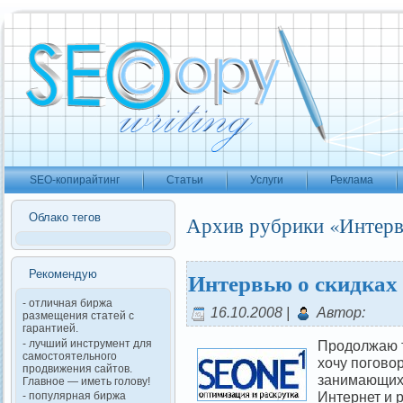
SEO-копирайтинг
Статьи
Услуги
Реклама
Облако тегов
Архив рубрики «Интер
Интервью о скидках 
Рекомендую
- отличная биржа
16.10.2008 |
Автор:
размещения статей с
гарантией.
Продолжаю т
- лучший инструмент для
самостоятельного
хочу погово
продвижения сайтов.
занимающихс
Главное — иметь голову!
Интернет и 
- популярная биржа