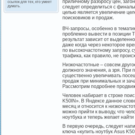
приличному разбросу цен, загон
ссылок для тех, кто умеет
думать.
следует определиться с финаль
целью является увеличение це
поисковиков и продаж.
ВЧ-запросы, особенно в тематик
проблемно вывести в позиции Т
результат зависит от выделенн
даже когда через некоторое вре
по высокочастотному запросу, 
трафика, как правило, не происх
Низкочастотные – совсем друго
должного значения, а зря. При
существенно увеличивать посещ
продаж при минимальных и зач
Рассмотрим подробнее продвиж
Человек набирает в строке поис
K50IN». В Яндексе данное слово
месяц и относится к низкочаст
можно прийти к выводу, что че
ноутбука и теперь желает найти
В первую очередь, следует нап
ключа «купить ноутбук Asus K50