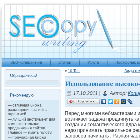
SEO-Копирайтинг
Статьи
Услуги
Портфолио к
«
10-Топ
Виды ко
Обращайтесь!
Использование высоко-
17.10.2011 |
Автор:
Копи
Рекомендую
Поделиться…
— отличная биржа
размещения статей с
Перед многими вебмастерами и
гарантией.
возникает задача продвинуть ка
— лучший инструмент для
самостоятельного
создании семантического ядра 
продвижения сайтов.
надо принимать правильное реш
Главное — иметь голову!
запросов начинать . Разная час
— популярная биржа