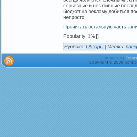
серьезные и негативные послед
бюджет на рекламу добиться по
непросто.
Прочитать остальную часть запи
Popularity: 1%
[]
Рубрика:
Обзоры
| Метки:
раск
Contact Us
|
Terms
Copyright © 2009 Копир