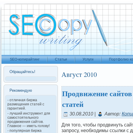
SEO-копирайтинг
Статьи
Услуги
Портфолио к
Обращайтесь!
Август 2010
Продвижение сайтов
Рекомендую
- отличная биржа
статей
размещения статей с
гарантией.
30.08.2010 |
Автор:
Копи
- лучший инструмент для
самостоятельного
продвижения сайтов.
Для того, чтобы продвинуть са
Главное — иметь голову!
запросу, необходимы ссылки с 
- популярная биржа