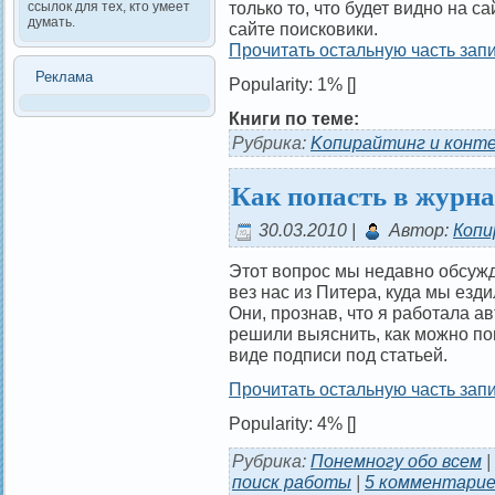
только то, что будет видно на са
ссылок для тех, кто умеет
думать.
сайте поисковики.
Прочитать остальную часть запи
Реклама
Popularity: 1%
[]
Книги по теме:
Рубрика:
Kопирайтинг и конт
Как попасть в журн
30.03.2010 |
Автор:
Копи
Этот вопрос мы недавно обсужд
вез нас из Питера, куда мы езди
Они, прознав, что я работала а
решили выяснить, как можно по
виде подписи под статьей.
Прочитать остальную часть запи
Popularity: 4%
[]
Рубрика:
Понемногу обо всем
|
поиск работы
|
5 комментарие