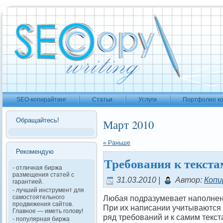
SEO-копирайтинг
Статьи
Услуги
Портфолио к
Обращайтесь!
Март 2010
« Раньше
Рекомендую
Требования к текста
- отличная биржа
размещения статей с
31.03.2010 |
Автор:
Копи
гарантией.
- лучший инструмент для
Любая подразумевает наполнен
самостоятельного
продвижения сайтов.
При их написании учитываются 
Главное — иметь голову!
ряд требований и к самим текст
- популярная биржа