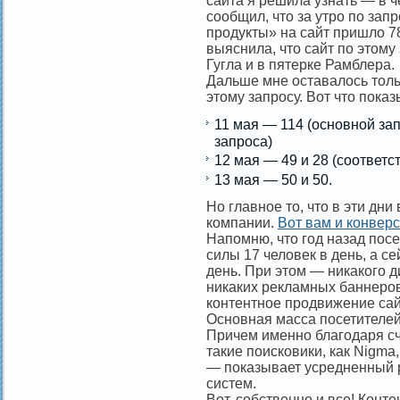
сайта я решила узнать — в ч
сообщил, что за утро по за
продукты» на сайт пришло 78
выяснила, что сайт по этому
Гугла и в пятерке Рамблера.
Дальше мне оставалось толь
этому запросу. Вот что пока
11 мая — 114 (основной зап
запроса)
12 мая — 49 и 28 (соответс
13 мая — 50 и 50.
Но главное то, что в эти дн
компании.
Вот вам и конвер
Напомню, что год назад пос
силы 17 человек в день, а с
день. При этом — никакого д
никаких рекламных баннеров
контентное продвижение сай
Основная масса посетителей 
Причем именно благодаря сче
такие поисковики, как Nigma,
— показывает усредненный 
систем.
Вот, собственно и все! Конте