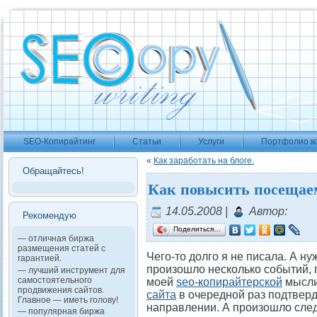
SEO-Копирайтинг
Статьи
Услуги
Портфолио к
«
Как заработать на блоге.
Обращайтесь!
Как повысить посещае
14.05.2008 |
Автор:
Рекомендую
Поделиться…
— отличная биржа
размещения статей с
Чего-то долго я не писала. А н
гарантией.
произошло несколько событий,
— лучший инструмент для
самостоятельного
моей
seo-копирайтерской
мысли
продвижения сайтов.
сайта
в очередной раз подтверд
Главное — иметь голову!
направлении. А произошло сле
— популярная биржа