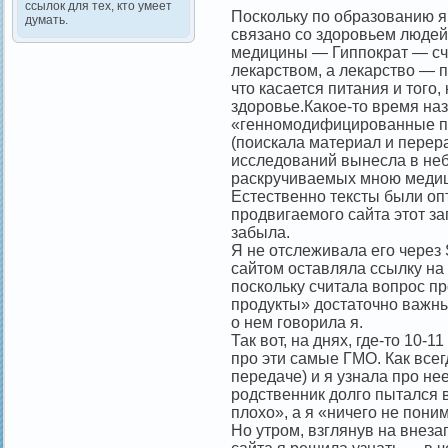
ссылок для тех, кто умеет
Поскольку по образованию я 
думать.
связано со здоровьем людей
медицины — Гиппократ — сч
лекарством, а лекарство — 
что касается питания и того,
здоровье.Какое-то время на
«генномодифицированные пр
(поискала материал и перера
исследований вынесла в неб
раскручиваемых мною медиц
Естественно тексты были оп
продвигаемого сайта этот за
забыла.
Я не отслеживала его через 
сайтом оставляла ссылку на 
поскольку считала вопрос 
продукты» достаточно важным
о нем говорила я.
Так вот, на днях, где-то 10
про эти самые ГМО. Как всег
передаче) и я узнала про не
родственник долго пытался в
плохо», а я «ничего не пони
Но утром, взглянув на вне