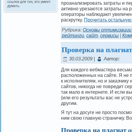
ссылок для тех, кто умеет
проанализировать затраты и п
думать.
активно урезаются затраты на 
операторы наблюдают увеличени
раскрутку.
Прочитать остальную 
Рубрика:
Основы оптимизации
рейтинги
,
сайт
,
сервисы
|
Ком
Проверка на плагиа
30.03.2009 |
Автор:
Для каждого вебмастера весьма
расположенных на сайте. Я не
к исполнителям, но и заказчику
сайтов, никогда не повредит се
так мало в интернете. И если в
(или его результаты вас не устр
другим.
Я тут на досуге не просто посм
ним свою главную страничку. Во
Проверка на плагиат o