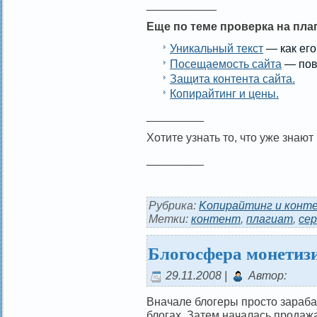
___________
Еще по теме проверка на плаг
Уникальный текст
— как его
Посещаемость сайта
— пов
Защита контента сайта.
Копирайтинг и цены.
_________
Хотите узнать то, что уже знаю
_________
Рубрика:
Kопирайтинг и конт
Метки:
контент
,
плагиат
,
се
Блогосфера монетизи
29.11.2008 |
Автор:
Вначале блогеры просто зараб
блогах. Затем началась продажа