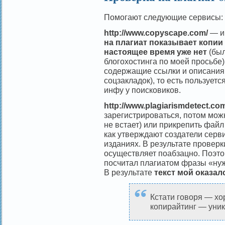
Помогают следующие сервисы:
http://www.copyscape.com/
— ищ
на плагиат показывает копии
настоящее время уже нет
(был
блогохостинга по моей просьбе)
содержащие ссылки и описания
соцзакладок), то есть пользует
инфу у поисковиков.
http://www.plagiarismdetect.co
зарегистрироваться, потом мож
не встает) или прикрепить файл
как утверждают создатели серв
изданиях. В результате проверк
осуществляет поабзацно. Поэто
посчитал плагиатом фразы «нуж
В результате
текст мой оказа
Кстати говоря — хо
копирайтинг — уник