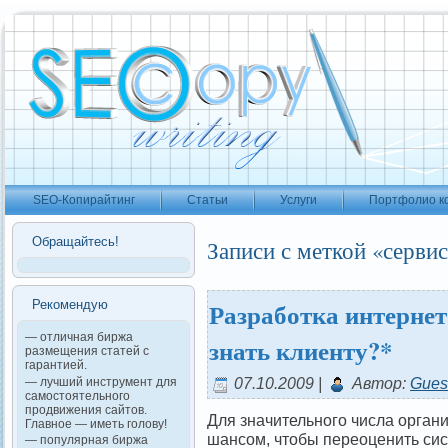
SEO-Копирайтинг
Статьи
Услуги
Портфолио к
Обращайтесь!
Записи с меткой «серви
Разработка интернет
Рекомендую
— отличная биржа
знать клиенту?*
размещения статей с
гарантией.
07.10.2009 |
Автор:
Gues
— лучший инструмент для
самостоятельного
продвижения сайтов.
Для значительного числа орган
Главное — иметь голову!
шансом, чтобы переоценить си
— популярная биржа