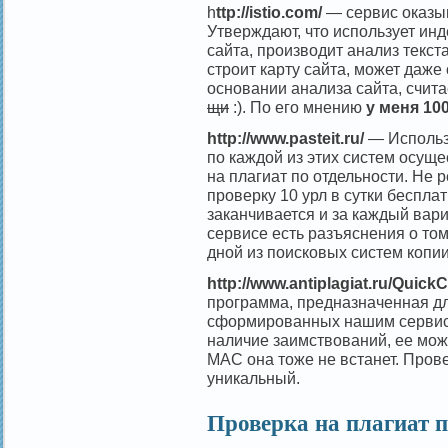
h
ttp://istio.com/
— сервис оказыв
Утверждают, что использует инд
сайта, производит анализ текст
строит карту сайта, может даже
основании анализа сайта, счита
щи
:). По его мнению
у меня 10
http://www.pasteit.ru/
— Использу
по каждой из этих систем осуще
на плагиат по отдельности. Не 
проверку 10 урл в сутки беспла
заканчивается и за каждый вари
сервисе есть разъяснения о том
дной из поисковых систем копи
http://www.antiplagiat.ru/Quic
программа, предназначенная для
сформированных нашим сервисо
наличие заимствований, ее можн
МАС она тоже не встанет. Про
уникальный.
Проверка на плагиат 