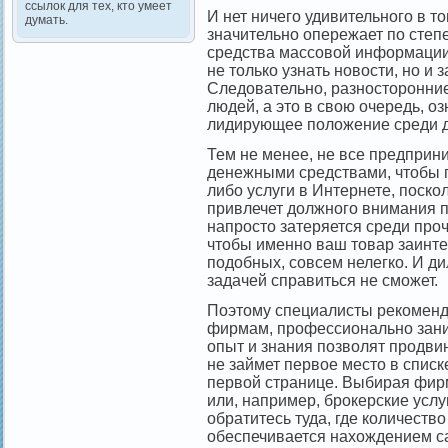
ссылок для тех, кто умеет
И нет ничего удивительного в т
думать.
значительно опережает по степ
средства массовой информации,
не только узнать новости, но и 
Следовательно, разносторонние
людей, а это в свою очередь, о
лидирующее положение среди д
Тем не менее, не все предприн
денежными средствами, чтобы 
либо услуги в Интернете, поскол
привлечет должного внимания п
напросто затеряется среди прочи
чтобы именно ваш товар заинте
подобных, совсем нелегко. И ди
задачей справиться не сможет.
Поэтому специалисты рекоменду
фирмам, профессионально зан
опыт и знания позволят продвину
не займет первое место в списке
первой странице. Выбирая фир
или, например, брокерские услу
обратитесь туда, где количеств
обеспечивается нахождением са