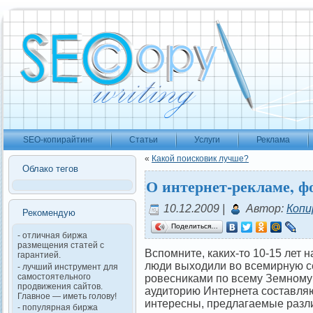
SEO-копирайтинг
Статьи
Услуги
Реклама
«
Какой поисковик лучше?
Облако тегов
О интернет-рекламе, ф
10.12.2009 |
Автор:
Копи
Рекомендую
Поделиться…
- отличная биржа
размещения статей с
Вспомните, каких-то 10-15 лет 
гарантией.
люди выходили во всемирную се
- лучший инструмент для
самостоятельного
ровесниками по всему Земному 
продвижения сайтов.
аудиторию Интернета составляю
Главное — иметь голову!
интересны, предлагаемые разл
- популярная биржа