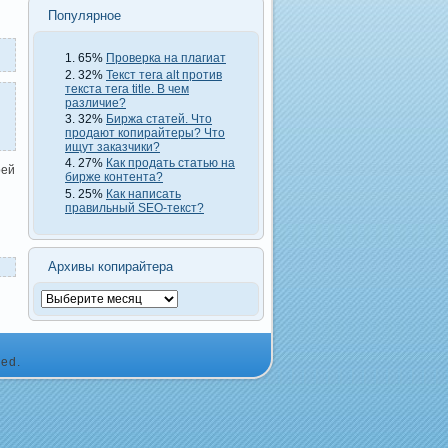
Популярное
65%
Проверка на плагиат
32%
Текст тега alt против
текста тега title. В чем
различие?
32%
Биржа статей. Что
продают копирайтеры? Что
ищут заказчики?
27%
Как продать статью на
оей
бирже контента?
25%
Как написать
правильный SEO-текст?
Архивы копирайтера
ed.