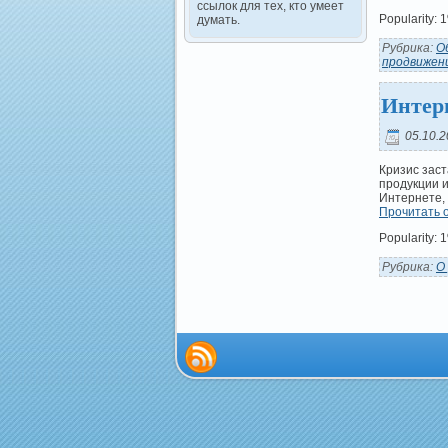
ссылок для тех, кто умеет
Popularity:
думать.
Рубрика:
О
продвижен
Интер
05.10.2
Кризис заст
продукции и
Интернете, 
Прочитать о
Popularity:
Рубрика:
О