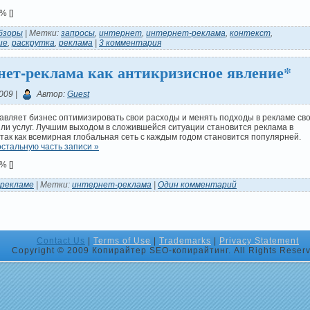
 1%
[]
бзоры
| Метки:
запросы
,
интернет
,
интернет-реклама
,
контекст
,
ие
,
раскрутка
,
реклама
|
3 комментария
нет-реклама как антикризисное явление*
009 |
Автор:
Guest
авляет бизнес оптимизировать свои расходы и менять подходы в рекламе св
ли услуг. Лучшим выходом в сложившейся ситуации становится реклама в
так как всемирная глобальная сеть с каждым годом становится популярней.
стальную часть записи »
 1%
[]
 рекламе
| Метки:
интернет-реклама
|
Один комментарий
Contact Us
|
Terms of Use
|
Trademarks
|
Privacy Statement
Copyright © 2009 Копирайтер SEO-копирайтинг. All Rights Reserv