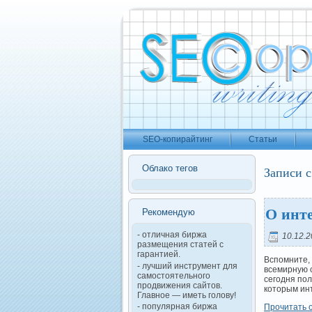
SEO-копирайтинг
Статьи
Облако тегов
Записи с
О инт
Рекомендую
- отличная биржа
10.12.2
размещения статей с
гарантией.
Вспомните, 
- лучший инструмент для
всемирную с
самостоятельного
сегодня по
продвижения сайтов.
которым ин
Главное — иметь голову!
- популярная биржа
Прочитать о