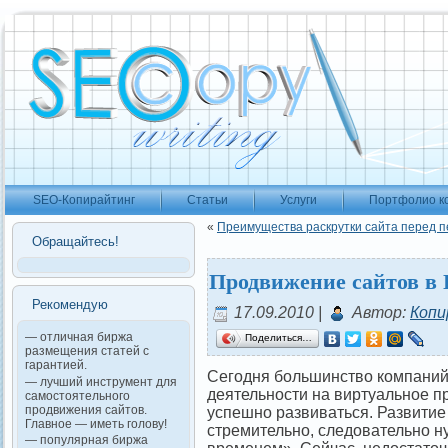
SEO-Копирайтинг
Статьи
Услуги
Портфолио к
«
Преимущества раскрутки сайта перед 
Обращайтесь!
Продвижение сайтов в 
Рекомендую
17.09.2010 |
Автор:
Копи
— отличная биржа
Поделиться…
размещения статей с
гарантией.
Сегодня большинство компаний
— лучший инструмент для
деятельности на виртуальное пр
самостоятельного
продвижения сайтов.
успешно развиваться. Развитие
Главное — иметь голову!
стремительно, следовательно ну
— популярная биржа