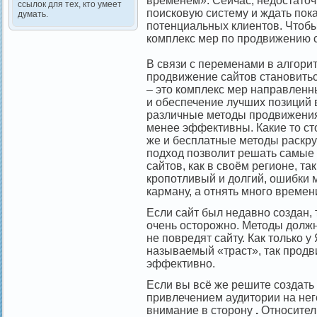
временем». Сейчас, недостаточн
ссылок для тех, кто умеет
поисковую систему и ждать пока
думать.
потенциальных клиентов. Чтобы
комплекс мер по продвижению с
В связи с переменами в алгор
продвижение сайтов становить
– это комплекс мер направленн
и обеспечение лучших позиций 
различные методы продвижения
менее эффективны. Какие то сто
же и бесплатные методы раскру
подход позволит решать самые
сайтов, как в своём регионе, та
кропотливый и долгий, ошибки м
карману, а отнять много времен
Если сайт был недавно создан, 
очень осторожно. Методы должн
не повредят сайту. Как только у
называемый «траст», так продв
эффективно.
Если вы всё же решите создать 
привлечением аудитории на него
внимание в сторону
.
Относител