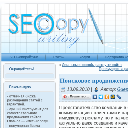
SEO-копирайтинг
Статьи
Услуги
Портфолио к
«
Легальные способы раскрутки сайта
Обращайтесь!
Преимущества ра
Поисковое продвижение
Рекомендую
13.09.2010 |
Автор:
Gues
- отличная биржа
Поделиться…
размещения статей с
гарантией.
Представительство компании в 
- лучший инструмент для
коммуникации с клиентами и па
самостоятельного
продвижения сайтов.
имиджевую рекламу, но и на ув
Главное — иметь голову!
актуально даже создание и кач
- популярная биржа