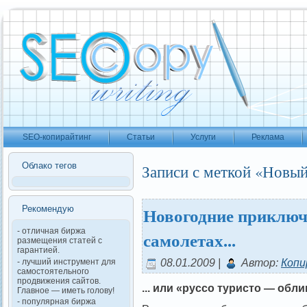
SEO-копирайтинг
Статьи
Услуги
Реклама
Облако тегов
Записи с меткой «Новый
Новогодние приключ
Рекомендую
- отличная биржа
самолетах...
размещения статей с
гарантией.
08.01.2009 |
Автор:
Копи
- лучший инструмент для
самостоятельного
продвижения сайтов.
... или «руссо туристо — обл
Главное — иметь голову!
- популярная биржа