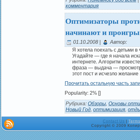
комментария
Оптимизаторы проти
начинают и проигры
01.10.2008 |
Автор:
Я хотела поехать с детьми 
Угадайте — где я начала ис
интернете. Алгоритм извест
фраза — выдача — просмотр
этот пост и исчезло желание
Прочитать остальную часть запи
Popularity: 2%
[]
Рубрика:
Обзоры
,
Основы опти
Новый Год
,
оптимизация
,
отд
Contact Us
|
Terms
Copyright © 2009 Копир