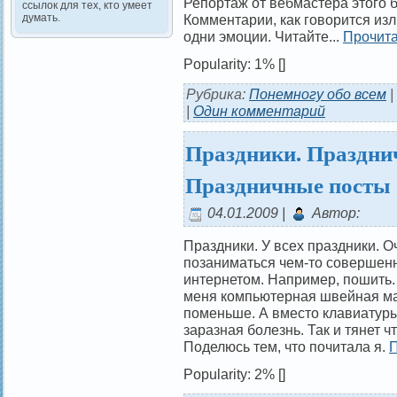
Репортаж от вебмастера этого 
ссылок для тех, кто умеет
Комментарии, как говорится изл
думать.
одни эмоции. Читайте...
Прочита
Popularity: 1%
[]
Рубрика:
Понемногу обо всем
|
|
Один комментарий
Праздники. Празднич
Праздничные посты
04.01.2009 |
Автор:
Праздники. У всех праздники. Оч
позаниматься чем-то совершен
интернетом. Например, пошить. 
меня компьютерная швейная ма
поменьше. А вместо клавиатуры
заразная болезнь. Так и тянет ч
Поделюсь тем, что почитала я.
П
Popularity: 2%
[]