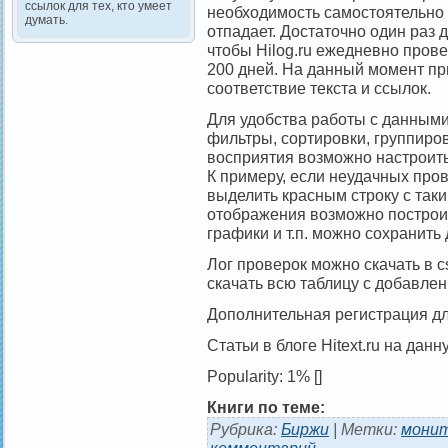
ссылок для тех, кто умеет
необходимость самостоятельно
думать.
отпадает. Достаточно один раз 
чтобы Hilog.ru ежедневно пров
200 дней. На данный момент пр
соответствие текста и ссылок.
Для удобства работы с данным
фильтры, сортировки, группиров
восприятия возможно настроит
К примеру, если неудачных про
выделить красным строку с таки
отображения возможно построи
графики и т.п. можно сохранить
Лог проверок можно скачать в c
скачать всю таблицу с добавле
Дополнительная регистрация дл
Статьи в блоге Hitext.ru на данн
Popularity: 1%
[]
Книги по теме:
Рубрика:
Биржи
| Метки:
мони
комментарий