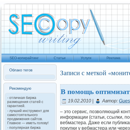
SEO-копирайтинг
Статьи
Услуги
Реклама
Облако тегов
Записи с меткой «монит
В помощь оптимизат
Рекомендую
- отличная биржа
19.02.2010 |
Автор:
Gues
размещения статей с
гарантией.
– это сервис, позволяющий кон
- лучший инструмент для
самостоятельного
информации (статьи, ссылки, по
продвижения сайтов.
вебмастера. Даже если публик
Главное — иметь голову!
покупки у вебмастера или через
- популярная биржа