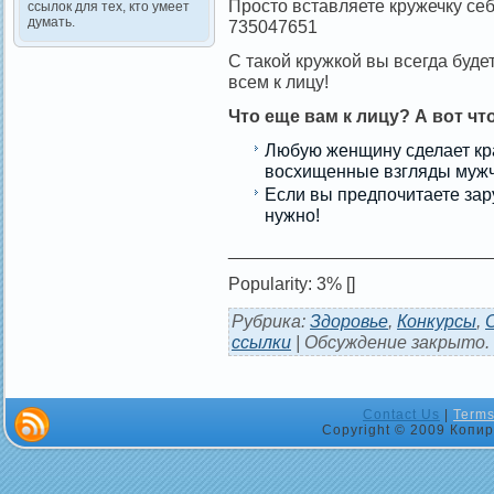
Просто вставляете кружечку себ
ссылок для тех, кто умеет
думать.
735047651
С такой кружкой вы всегда буд
всем к лицу!
Что еще вам к лицу? А вот что
Любую женщину сделает кра
восхищенные взгляды мужч
Если вы предпочитаете зар
нужно!
__________________________
Popularity: 3%
[]
Рубрика:
Здоровье
,
Конкурсы
,
ссылки
|
Обсуждение закрыто.
Contact Us
|
Terms
Copyright © 2009 Копир