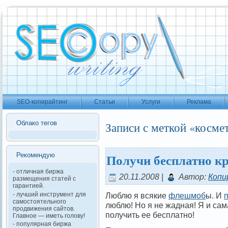
SEO-копирайтинг
Статьи
Услуги
Реклама
Облако тегов
Записи с меткой «косме
Получи бесплатно к
Рекомендую
- отличная биржа
20.11.2008 |
Автор:
Копи
размещения статей с
гарантией.
Люблю я всякие
флешмоб
ы. И
- лучший инструмент для
самостоятельного
люблю! Но я не жадная! Я и сам
продвижения сайтов.
получить ее бесплатно!
Главное — иметь голову!
- популярная биржа