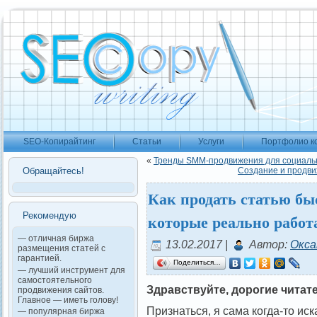
SEO-Копирайтинг
Статьи
Услуги
Портфолио к
«
Тренды SMM-продвижения для социально
Обращайтесь!
Создание и продви
Как продать статью бы
Рекомендую
которые реально работ
— отличная биржа
13.02.2017 |
Автор:
Окса
размещения статей с
гарантией.
Поделиться…
— лучший инструмент для
самостоятельного
Здравствуйте, дорогие читате
продвижения сайтов.
Главное — иметь голову!
Признаться, я сама когда-то иск
— популярная биржа