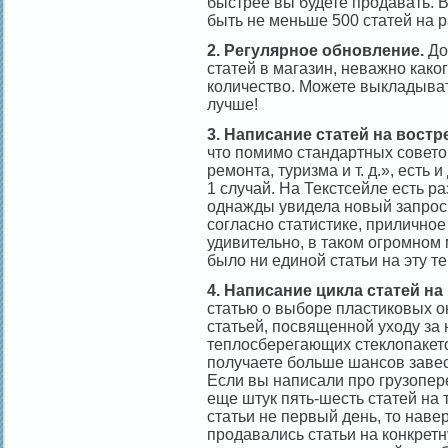
быстрее вы будете продавать. 
быть не меньше 500 статей на 
2. Регулярное обновление.
До
статей в магазин, неважно како
количество. Можете выкладыва
лучше!
3. Написание статей на вост
что помимо стандартных совето
ремонта, туризма и т. д.», есть
1 случай. На Текстсейле есть р
однажды увидела новый запрос «
согласно статистике, приличное
удивительно, в таком огромном м
было ни единой статьи на эту т
4. Написание цикла статей на
статью о выборе пластиковых о
статьей, посвященной уходу за
теплосберегающих стеклопакетов
получаете больше шансов завес
Если вы написали про грузопер
еще штук пять-шесть статей на 
статьи не первый день, то наве
продавались статьи на конкретн