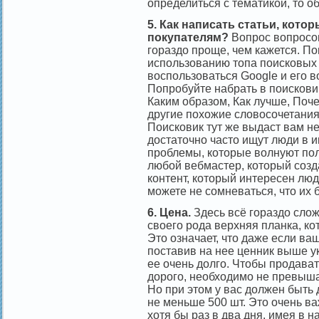
определиться с тематикой, то о
5. Как написать статьи, кот
покупателям?
Вопрос вопросов
гораздо проще, чем кажется. П
использованию топа поисковых
воспользоваться Google и его 
Попробуйте набрать в поисковик
Каким образом, Как лучше, Почем
другие похожие словосочетания.
Поисковик тут же выдаст вам н
достаточно часто ищут люди в и
проблемы, которые волнуют пол
любой вебмастер, который созд
контент, который интересен люд
можете не сомневаться, что их б
6. Цена.
Здесь всё гораздо слож
своего рода верхняя планка, ко
Это означает, что даже если ва
поставив на нее ценник выше у
ее очень долго. Чтобы продават
дорого, необходимо не превыша
Но при этом у вас должен быть 
не меньше 500 шт. Это очень в
хотя бы раз в два дня, имея в н