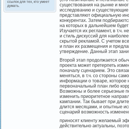
ссылок для тех, кто умеет
существования на рынке и мног
думать.
исследованию и существующие 
представляют официальную инф
конкурентах. Затем подбираютс
на которых в дальнейшем буде
Изучается их регламент, в т.ч.
и стиль дискуссий для наиболе
скрытой рекламой. С учетом вс
и план их размещения и предла
утверждение. Данный этап зани
Второй этап продолжается обыч
проекта может претерпеть изм
поначалу сценарием. Это связан
меняться, в т.ч. со стороны са
информации о товаре, которое н
первоначальный план либо корр
Возможны и более серьезные по
изменить приоритетное направл
кампании. Так бывает при длите
длится месяцами, и опытные ис
сценарий возможность изменен
приносят клиенту желаемый эфф
действительно актуальны, поэ