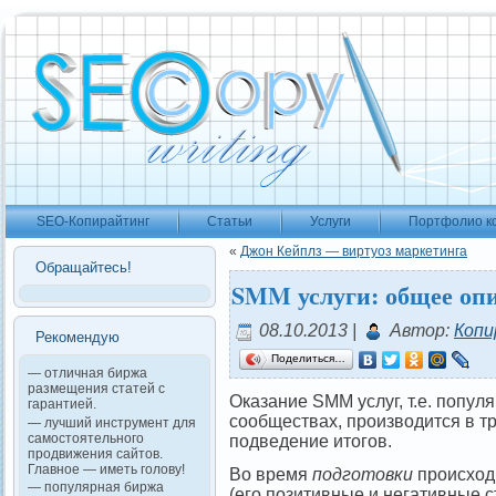
SEO-Копирайтинг
Статьи
Услуги
Портфолио к
«
Джон Кейплз — виртуоз маркетинга
Обращайтесь!
SMM услуги: общее оп
08.10.2013 |
Автор:
Копи
Рекомендую
Поделиться…
— отличная биржа
размещения статей с
Оказание SMM услуг, т.е. попул
гарантией.
сообществах, производится в тр
— лучший инструмент для
самостоятельного
подведение итогов.
продвижения сайтов.
Главное — иметь голову!
Во время
подготовки
происход
— популярная биржа
(его позитивные и негативные с