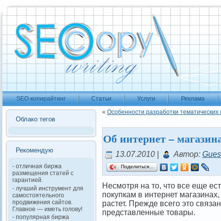
SEO-копирайтинг
Статьи
Услуги
Реклама
«
Особенности разработки тематических
Облако тегов
Об интернет – магазин
Рекомендую
13.07.2010 |
Автор:
Gues
- отличная биржа
Поделиться…
размещения статей с
гарантией.
Несмотря на то, что все еще ес
- лучший инструмент для
покупкам в интернет магазинах,
самостоятельного
продвижения сайтов.
растет. Прежде всего это связа
Главное — иметь голову!
представленные товары.
- популярная биржа