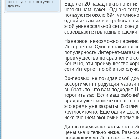
ссылок для тех, кто умеет
Ещё лет 20 назад никто понятия 
думать.
чего он нам нужен. Однако сего
пользуются около 694 миллионо
одной из самых востребованны
этой универсальной сети, сое
совершаются выгодные сделки 
Наверное, невозможно перечис
Интернетом. Один из таких плю
популярность Интернет-магази
преимущества по сравнению со
Конечно, эти преимущества хоро
сети Интернет, но об иных случ
Во-первых, не покидая свой до
ассортимент продукция магазин
выбрать то, что вам подходит. Н
торопить вас. Если ваш рабочий
вряд ли уже сможете попасть в 
это время уже закрыты. В отлич
круглосуточно. Ещё одним дост
исключением экономии времени,
Давно подмечено, что часто в 
цены значительно ниже. Разноо
продающих до Интернет – магаз