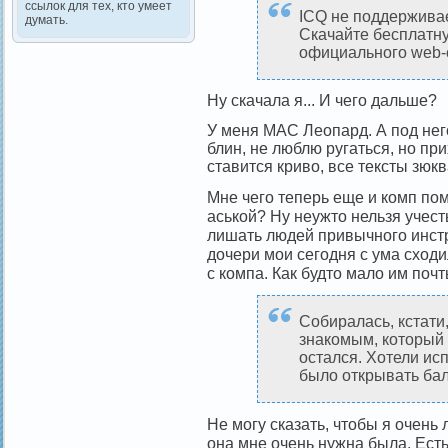
ссылок для тех, кто умеет
ICQ не поддержива
думать.
Скачайте бесплатн
официального web-
Ну скачала я... И чего дальше?
У меня МАС Леопард. А под него
блин, не люблю ругаться, но при
ставится криво, все тексты зюк
Мне чего теперь еще и комп пом
аськой? Ну неужто нельзя учес
лишать людей привычного инстр
дочери мои сегодня с ума сходи
с компа. Как будто мало им почт
Собиралась, кстати,
знакомым, который 
остался. Хотели ис
было открывать бал
Не могу сказать, чтобы я очень
она мне очень нужна была. Ест