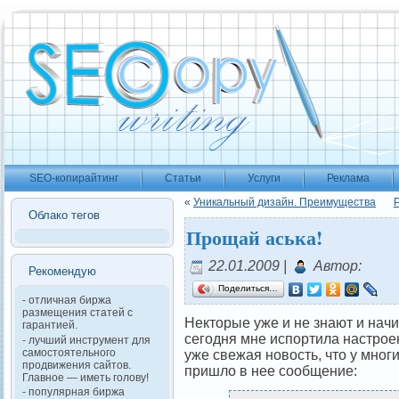
SEO-копирайтинг
Статьи
Услуги
Реклама
«
Уникальный дизайн. Преимущества
Облако тегов
Прощай аська!
22.01.2009 |
Автор:
Рекомендую
Поделиться…
- отличная биржа
размещения статей с
Некторые уже и не знают и начи
гарантией.
сегодня мне испортила настроен
- лучший инструмент для
самостоятельного
уже свежая новость, что у мног
продвижения сайтов.
пришло в нее сообщение:
Главное — иметь голову!
- популярная биржа