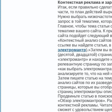
Контекстная реклама и зар
Итак, если правильно сдела
части, то план действий выр
Нужно выбрать низкочастот
запрос в той тематике, кото
Главное, чтобы тема статьи 
тематике вашего сайта. К пр
сайта подойдет следующий в
«Контекстный анализ сайтов
ссылке вы найдете статью, в
электромантр
).»Затем вы в
(десятой, двадцатой) страни
«электромантр» и находите 
релевантную страницу по за
«как выбрать электромантра
анализируете то, что на ней 
Затем пишете статью на тем
анализ сайтов по их разведе
страницы, которые вы отобра
страниц электромантры описа
Продвиньте статью в поиско
«Обзор электромантров». Ра
контекстной рекламы. Читат
сможет с удовольствием щел