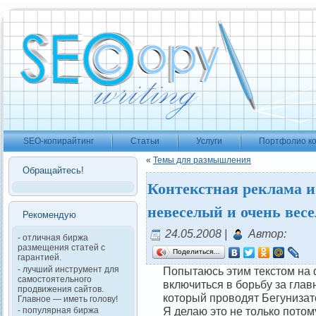
SEO-копирайтинг
Статьи
Услуги
Портфолио к
«
Темы для размышления
Обращайтесь!
Контекстная реклама и 
невеселый и очень вес
Рекомендую
24.05.2008 |
Автор:
- отличная биржа
размещения статей с
Поделиться…
гарантией.
- лучший инструмент для
Попытаюсь этим текстом на
самостоятельного
включиться в борьбу за глав
продвижения сайтов.
который проводят Бегунизатор
Главное — иметь голову!
Я делаю это не только потому
- популярная биржа