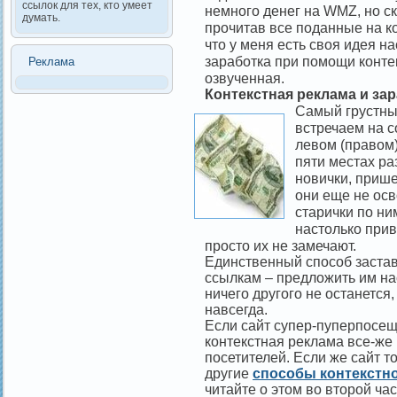
ссылок для тех, кто умеет
немного денег на WMZ, но ск
думать.
прочитав все поданные на ко
что у меня есть своя идея н
заработка при помощи конте
Реклама
озвученная.
Контекстная реклама и зар
Самый грустны
встречаем на с
левом (правом)
пяти местах ра
новички, прише
они еще не осв
старички по ни
настолько прив
просто их не замечают.
Единственный способ застав
ссылкам – предложить им нас
ничего другого не останется,
навсегда.
Если сайт супер-пуперпосещ
контекстная реклама все-же 
посетителей. Если же сайт т
другие
способы контекстно
читайте о этом во второй част