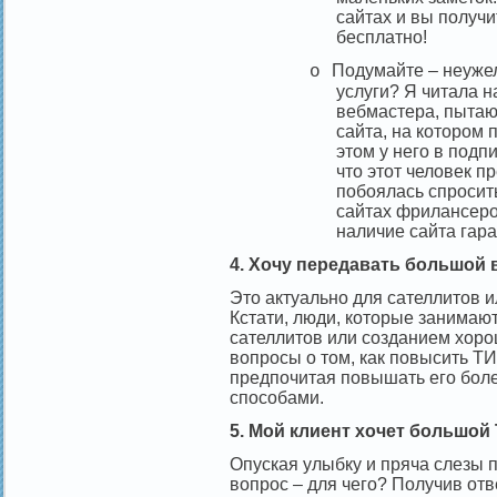
сайтах и вы получ
бесплатно!
Подумайте – неужел
o
услуги? Я читала 
вебмастера, пыта
сайта, на котором 
этом у него в подп
что этот человек п
побоялась спросить 
сайтах фрилансеров
наличие сайта гара
4. Хочу передавать большой 
Это актуально для сателлитов ил
Кстати, люди, которые занимаю
сателлитов или созданием хоро
вопросы о том, как повысить ТИ
предпочитая повышать его бол
способами.
5. Мой клиент хочет большой
Опуская улыбку и пряча слезы п
вопрос – для чего? Получив от