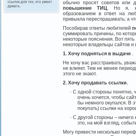
ссылок для тех, кто умеет
обычно просят советов или 
думать.
повышение ТИЦ
. Но я, к
образованием в ответ на лю
привыкла переспрашивать: а чт
Пособирав ответы любителей
п
суммировать причины, по кото
некоторые пояснения. Вот пять
некоторые владельцы сайтов и
1. Хочу подняться в выдаче
.
Не хочу вас расстраивать, ува
не влияет. Тем не менее перио
этого не знают.
2. Хочу продавать ссылки.
·
С одной стороны понятно, чт
очень хочется, чтобы сай
бы немного окупался. В э
покупать) ссылки на хоро
·
С другой стороны – ничего н
это, на мой взгляд, событ
Могу привести несколько пере