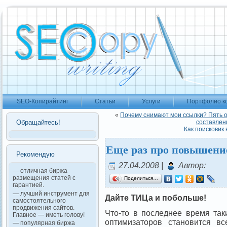
SEO-Копирайтинг
Статьи
Услуги
Портфолио к
«
Почему снимают мои ссылки? Пять о
Обращайтесь!
составлен
Как поисковик
Еще раз про повышени
Рекомендую
27.04.2008 |
Автор:
— отличная биржа
размещения статей с
Поделиться…
гарантией.
— лучший инструмент для
Дайте ТИЦа и побольше
!
самостоятельного
продвижения сайтов.
Что-то в последнее время так
Главное — иметь голову!
оптимизаторов становится в
— популярная биржа