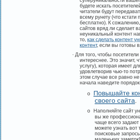
суперуникальности вашег
будете искать посетителе
читатели будут передавать
всему рунету (что кстат
бесплатно). К сожалению
сайтов вряд ли сделает 
неуникальный контент на
то,
как сделать контент у
контент
, если вы готовы в
·
Для того, чтобы посетители
интереснее. Это значит, ч
услугу), которая имеет дл
удовлетворив чью-то пот
этом случае все равно не
начала наведите порядок
Повышайте ко
o
.
своего сайта
Наполняйте сайт у
o
вы же профессионал
чаще всего задают 
можете узнать вот 
поисковые запросы
маленьких заметок!