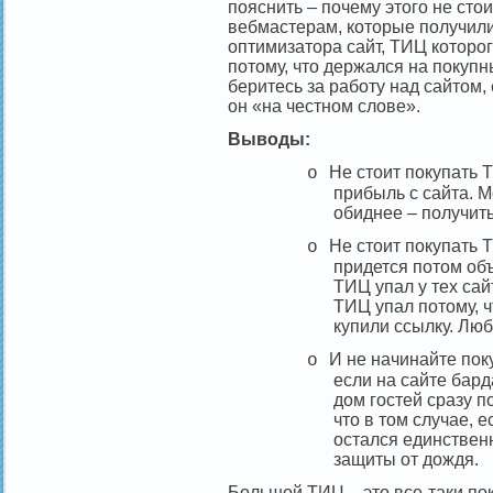
пояснить – почему этого не сто
вебмастерам, которые получил
оптимизатора сайт, ТИЦ которог
потому, что держался на покупны
беритесь за работу над сайтом,
он «на честном слове».
Выводы:
Не стоит покупать 
o
прибыль с сайта. М
обиднее – получить
Не стоит покупать Т
o
придется потом объ
ТИЦ упал у тех сай
ТИЦ упал потому, ч
купили ссылку. Люб
И не начинайте пок
o
если на сайте бард
дом гостей сразу п
что в том случае, е
остался единствен
защиты от дождя.
Большой ТИЦ – это все-таки пок