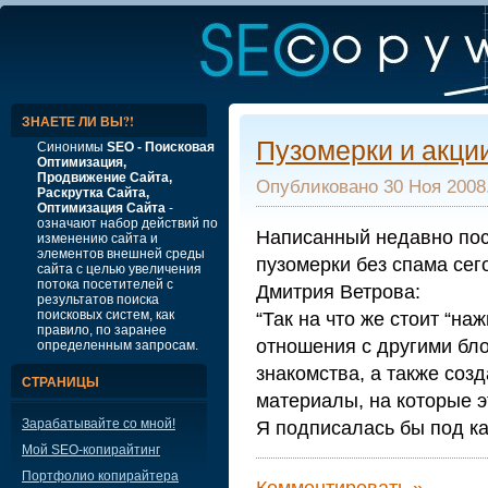
ЗНАЕТЕ ЛИ ВЫ?!
Пузомерки и акции
Синонимы
SEO - Поисковая
Оптимизация,
Продвижение Сайта,
Опубликовано 30 Ноя 2008.
Раскрутка Сайта,
Оптимизация Сайта
-
означают набор действий по
Написанный недавно пост
изменению сайта и
элементов внешней среды
пузомерки без спама сег
сайта с целью увеличения
потока посетителей с
Дмитрия Ветрова:
результатов поиска
поисковых систем, как
“Так на что же стоит “н
правило, по заранее
отношения с другими бло
определенным запросам.
знакомства, а также соз
СТРАНИЦЫ
материалы, на которые э
Зарабатывайте со мной!
Я подписалась бы под каж
Мой SEO-копирайтинг
Портфолио копирайтера
Комментировать »