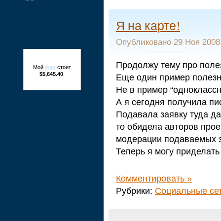
Я на карте!
Опубликовано 29 Ноя 2008.
Продолжу тему про поле
Мой
блог
стоит
$5,645.40
.
Еще один пример полезн
Не в пример “одноклассн
А я сегодня получила пис
Подавала заявку туда да
то обидела авторов прое
модерации подаваемых з
Теперь я могу приделать [
Комментировать »
Рубрики:
Cоциальные cе