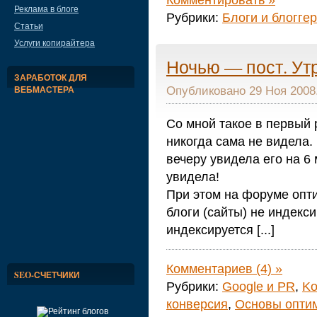
Реклама в блоге
Рубрики:
Блоги и блогге
Статьи
Услуги копирайтера
Ночью — пост. Ут
ЗАРАБОТОК ДЛЯ
ВЕБМАСТЕРА
Опубликовано 29 Ноя 2008.
Со мной такое в первый р
никогда сама не видела.
вечеру увидела его на 6 
увидела!
При этом на форуме опти
блоги (сайты) не индекс
индексируется [...]
Комментариев (4) »
SEO-СЧЕТЧИКИ
Рубрики:
Google и PR
,
Kо
конверсия
,
Основы оптим